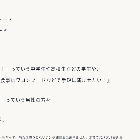
フード
ード
い！」っていう中学生や高校生などの学生や、
！
食事はワゴンフードなどで手短に済ませたい
！」
！」っていう男性の方々
す。
とちがって、当たり障りのないことや綺麗事は書きません。本音でズバズバ書きま