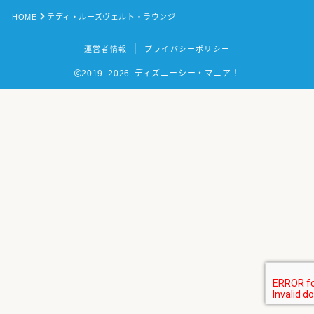
アトラクション
HOME
テディ・ルーズヴェルト・ラウンジ
キャスト
運営者情報
プライバシーポリシー
秘密（BGS）
2019–2026 ディズニーシー・マニア！
【ホテル】
【映画を観る】
【ピアリ】
Follow Me
【クレカ】
お問い合わせ